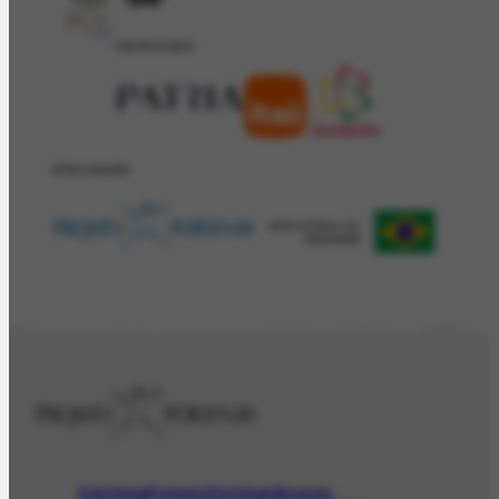
PATROCÍNIO
REALIZAÇÂO
O Artista
Projeto Portinari
Acervo