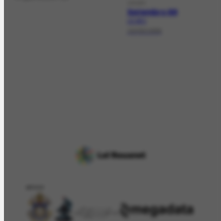
LEILÃO
Setembro 88
LE-120.1
19/09/1988
APOIO