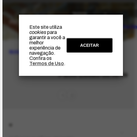
O Artista
Projeto Portin
Este site utiliza
cookies
para
garantir a você a
melhor
ACEITAR
experiência de
BUSCA
navegação.
Confira os
Termos de Uso
.
ORG-1138.1
Pátio Leilão de Arte