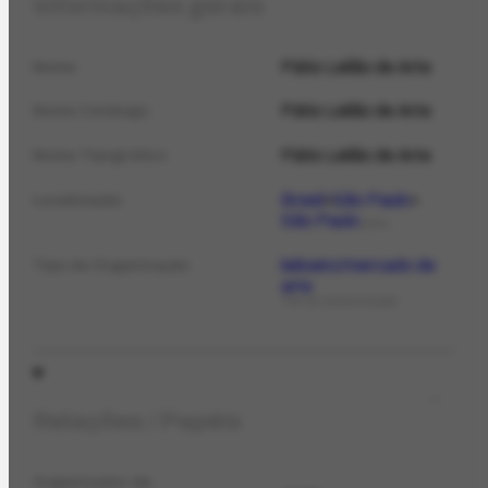
Informações gerais
Pátio Leilão de Arte
Nome
Pátio Leilão de Arte
Nome Catálogo
Pátio Leilão de Arte
Nome Tipográfico
Brasil
São Paulo
Localização
São Paulo
LOCAL
leiloeiro/mercado de
Tipo de Organização
arte
TIPO DE ORGANIZAÇÃO
Relações / Papéis
Organizador de