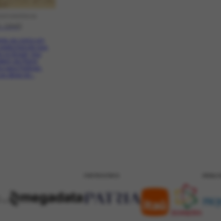
SPONDÊNCIA
1-1949]
nta-se como um
poeta francês que,
 no Brasil, traz
em de Pierre
 para Portinari.
as obras do...
PATROCÍNIO
REALI