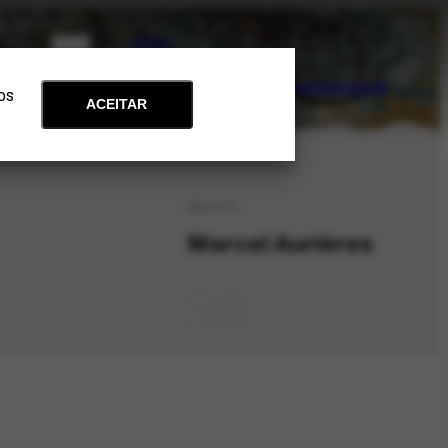
PT
EN
Acervo
Arte e Educação
Atualidades
Contato
Apoie
 os
ACEITAR
PES-471
Marcel Aurières