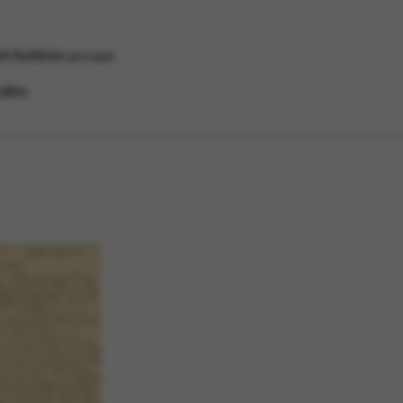
l Aurières
principal
ulino