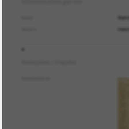
Informações gerais
Marce
Nome
masc
Gênero
Relações / Papéis
Remetente de