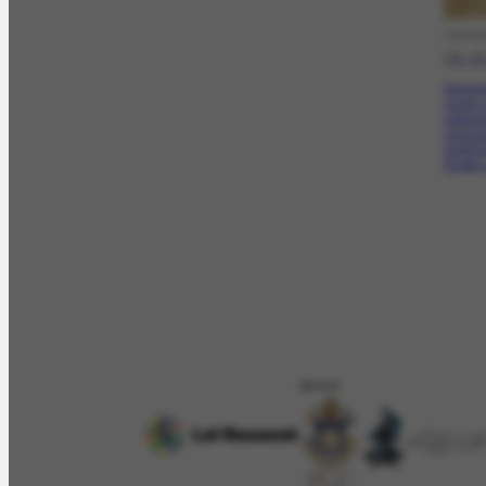
CORRE
[31-0
Aprese
jovem 
estando
mensag
Seghers
Elogia 
APOIO