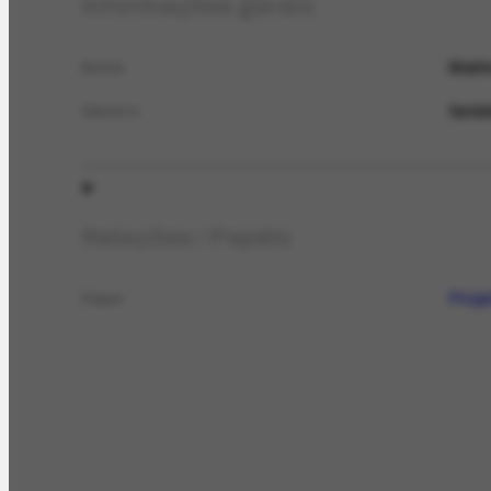
Informações gerais
Marin
Nome
femin
Gênero
Relações / Papéis
Proje
Papel