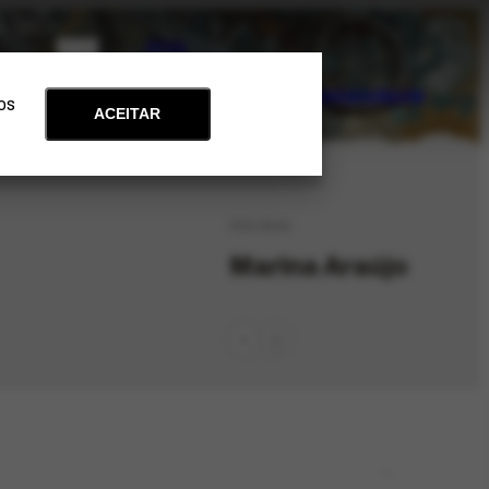
PT
EN
Acervo
Arte e Educação
Atualidades
Contato
Apoie
 os
ACEITAR
PES-9534
Marina Araújo