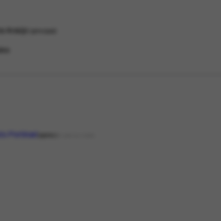
a Araújo
principal
ino
to Portinari
apres.
FILME OU VÍDEO