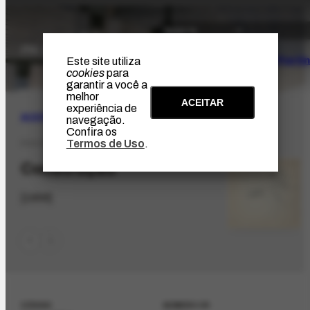
O Artista
Projeto Portin
Este site utiliza
cookies
para
garantir a você a
melhor
ACEITAR
experiência de
ACERVO
|
OBRAS
navegação.
Confira os
Termos de Uso
.
FCO-6234
Construção
[1956]
CÓDIGO
NÚMERO CR