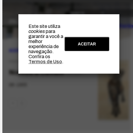
O Artista
Projeto Portin
Este site utiliza
cookies
para
garantir a você a
melhor
ACEITAR
experiência de
ACERVO
|
OBRAS
navegação.
Confira os
Termos de Uso
.
FCO-5301
Noivos a Cavalo
ESTUDO
06-1955