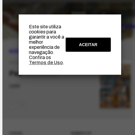
O Artista
Projeto Portin
Este site utiliza
cookies
para
garantir a você a
melhor
ACEITAR
experiência de
ACERVO
|
OBRAS
navegação.
Confira os
Termos de Uso
.
FCO-3798
Paz
EXECUTADA PARA
1956
CÓDIGO
NÚMERO CR