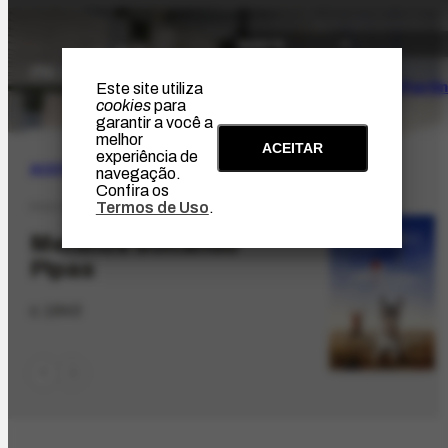
O Artista
Projeto Portin
Este site utiliza
cookies
para
garantir a você a
melhor
ACEITAR
experiência de
ACERVO
|
OBRAS
navegação.
Confira os
Termos de Uso
.
FCO-3320
Meninos Soltando
Pipas
c.1943