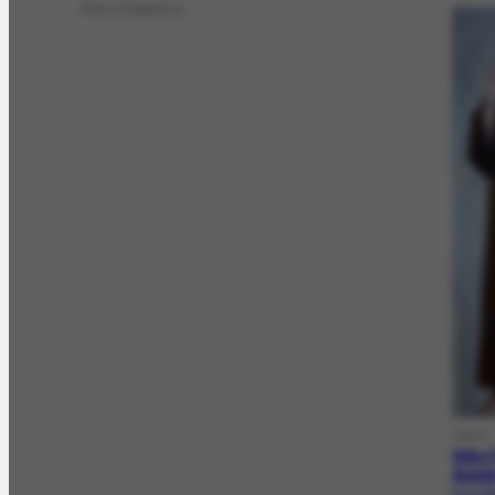
Deu origem a
OBRA
São 
Assi
FCO-276