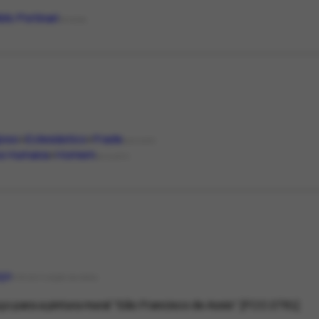
do Portinari
PESSOA
ioso
Eclesiástico
Frade
ASSUNTO
ra Humana
Homem
ASSUNTO
ço
TIPO DE FUNÇÃO DA OBRA
o para a pintura mural “São Francisco de Assis” [FCO 2761]