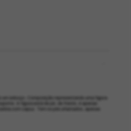
ndo um esboço. Composição representando uma figura
uporte. A figura está de pé, de frente, é apenas
batina com capuz. Tem os pés afastados, apenas