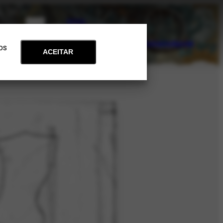
PT
EN
Acervo
Arte e Educação
Atualidades
Contato
Apoie
 os
ACEITAR