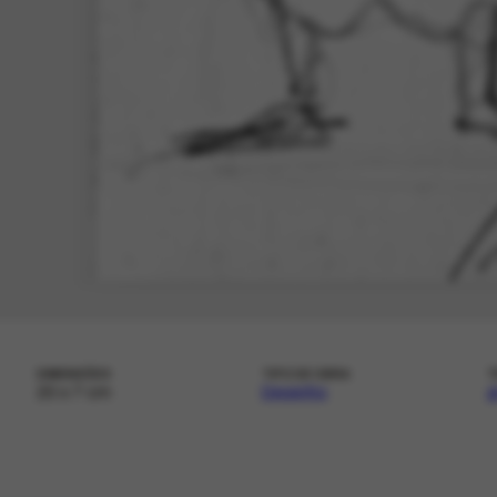
DIMENSÕES
TIPO DE OBRA
T
20 x 7 cm
Desenho
g