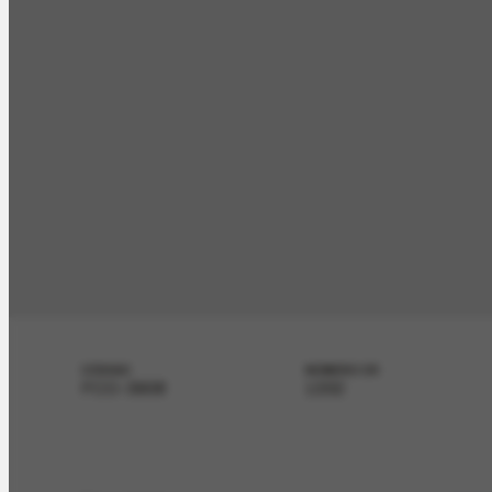
CÓDIGO
NÚMERO CR
FCO-3908
1332