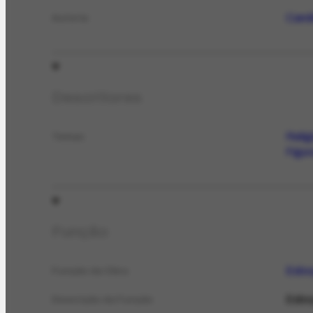
Candi
Autoria
Descritores
Relig
Temas
Figu
Função
Esbo
Função da Obra
Esboç
Descrição da Função