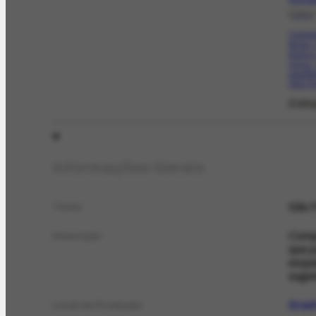
[1941]
Compo
terras,
branco
cinza.
resulta
São Fr
Esbo
Informações Gerais
São F
Título
Compo
Descrição
que p
esque
suger
Brasi
Local de Produção