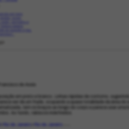
sição em tons
 verdes, ocres,
, preto, vermelho e
 Textura áspera
nte do suporte e lisa.
ancisco...
ço
rancisco de Assis
sição em preto e branco. Linhas rápidas de contorno, sugeri
arece ser de um frade, ocupando a quase totalidade da área do s
matizada, tem os braços ao longo do corpo e parece usar uma 
idos. Ao fundo, rabiscos indefinidos.
l
Rio de Janeiro
Rio de Janeiro
LOCAL