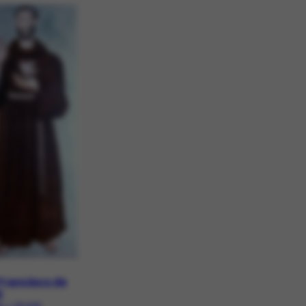
Francisco de
s
1 | CR-1342