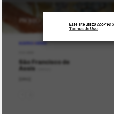
Este site utiliza
cookies
p
Termos de Uso
.
ACERVO
|
OBRAS
FCO-3908
São Francisco de
Assis
ESBOÇO
[1941]