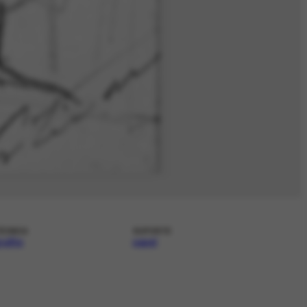
ÉCNICA
SUPORTE
rafite
papel