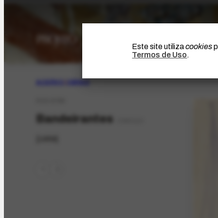
Este site utiliza
cookies
p
Termos de Uso
.
ACERVO
|
OBRAS
FCO-5766
Bandeirantes
ESBOÇO
[1959]