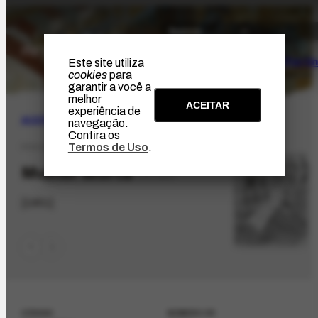
O Artista
Projeto Portin
Este site utiliza
cookies
para
garantir a você a
melhor
ACEITAR
experiência de
ACERVO
|
OBRAS
navegação.
Confira os
Termos de Uso
.
FCO-2594
Mulher Morta
ESTUDO
[1951]
CÓDIGO
NÚMERO CR