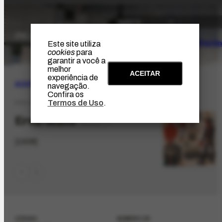
O Artista
Projeto Portin
Este site utiliza
cookies
para
garantir a você a
melhor
ACEITAR
experiência de
ACERVO
|
OBRAS
navegação.
Confira os
Termos de Uso
.
FCO-1008
Erva-Mate
MAQUETE
[1938]
CÓDIGO
NÚMERO CR