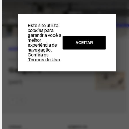
O Artista
Projeto Portin
Este site utiliza
cookies
para
garantir a você a
melhor
ACEITAR
experiência de
ACERVO
|
OBRAS
navegação.
Confira os
Termos de Uso
.
FCO-576
Gangorra
ESBOÇO
[1937]
CÓDIGO
NÚMERO CR