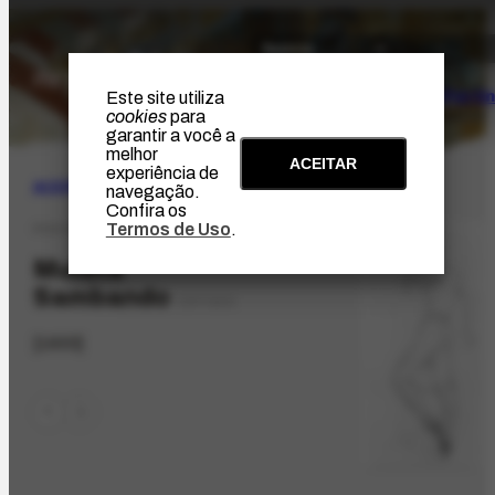
O Artista
Projeto Portin
Este site utiliza
cookies
para
garantir a você a
melhor
ACEITAR
experiência de
ACERVO
|
OBRAS
navegação.
Confira os
Termos de Uso
.
FCO-520
Mulata
Sambando
ESTUDO
[1933]