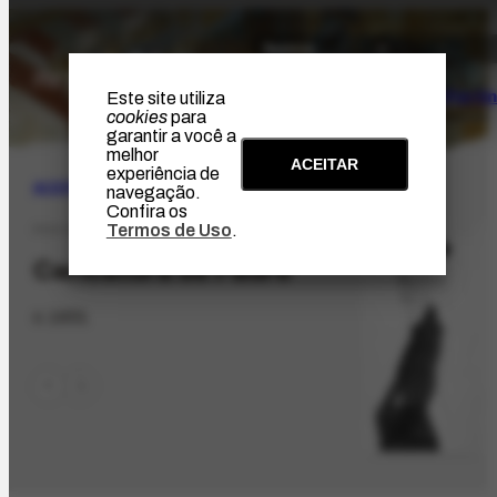
O Artista
Projeto Portin
Este site utiliza
cookies
para
garantir a você a
melhor
ACEITAR
experiência de
ACERVO
|
OBRAS
navegação.
Confira os
Termos de Uso
.
FCO-486
Caricatura de Padre
c.1931