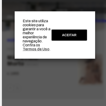
O Artista
Projeto Portin
Este site utiliza
cookies
para
garantir a você a
melhor
ACEITAR
experiência de
ACERVO
|
OBRAS
navegação.
Confira os
Termos de Uso
.
FCO-300
Mãe e Filho
Morto
ESTUDO
c.1955