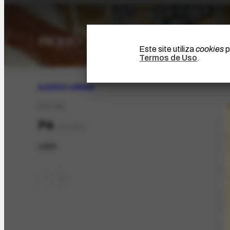
Este site utiliza
cookies
p
Termos de Uso
.
ACERVO
|
OBRAS
FCO-293
Pé
ESTUDO
1955