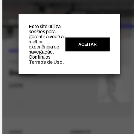
O Artista
Projeto Portin
Este site utiliza
cookies
para
garantir a você a
melhor
ACEITAR
experiência de
ACERVO
|
OBRAS
navegação.
Confira os
Termos de Uso
.
FCO-3334
Beduíno
ESTUDO
[1956]
CÓDIGO
NÚMERO CR