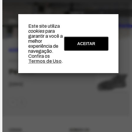
O Artista
Projeto Portin
Este site utiliza
cookies
para
garantir a você a
melhor
ACEITAR
experiência de
ACERVO
|
OBRAS
navegação.
Confira os
Termos de Uso
.
FCO-202
Pé
ESTUDO
[1944]
CÓDIGO
NÚMERO CR