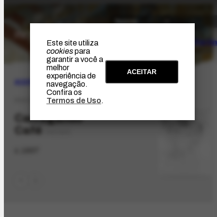
O Artista
Projeto Portin
Este site utiliza
cookies
para
garantir a você a
melhor
ACEITAR
experiência de
ACERVO
|
OBRAS
navegação.
Confira os
Termos de Uso
.
FCO-129
Carregando
Café
ESTUDO
c.1937