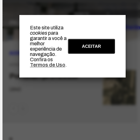
O Artista
Projeto Portin
Este site utiliza
cookies
para
garantir a você a
melhor
ACEITAR
experiência de
ACERVO
|
ICONOGRÁFICO
navegação.
Confira os
Termos de Uso
.
AFRH-256.1
Portinari professor
1940