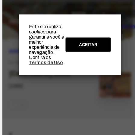
O Artista
Projeto Portin
Este site utiliza
cookies
para
garantir a você a
melhor
ACEITAR
experiência de
ACERVO
|
ICONOGRÁFICO
navegação.
Confira os
Termos de Uso
.
AC-16.1
[Calendário] 1986
[1985]