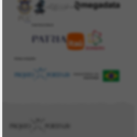
PATROCÍNIO
REALIZAÇÂO