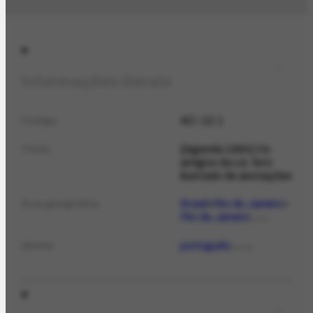
Informações Gerais
AC-12.1
Código
[Agenda 1994] Os
Título
amigos da Lis: livro
ilustrado de anotações
Brasil
Rio de Janeiro
Área geográfica
Rio de Janeiro
LOCAL
português
Idioma
IDIOMA