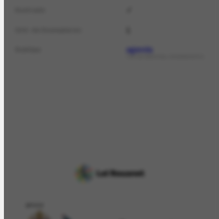
✓
Ilustrado
1
Qtd. de Exemplares
agenda
Subtipo
TIPO DE MATERIAL ICONOGRÁFICO
APOIO