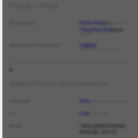
Função / Papel
Rose Araújo
Responsável
il.
PESSOA
Terezinha Éboli
texto
PESSOA
Original
Natureza do documento
NATUREZA DO DOCUMENTO
Dados Físicos do Documento
Boa
Condição
ESTADO DE CONSERVAÇÃO
color.
Cor
TIPO DE COR
Texto sobre Portinari -
Notas
entre jan. 13 e 14