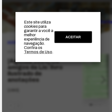
O Artista
Projeto Portin
Este site utiliza
cookies
para
garantir a você a
melhor
ACEITAR
experiência de
ACERVO
|
ICONOGRÁFICO
navegação.
Confira os
Termos de Uso
.
AC-12.1
[Agenda 1994] Os
amigos da Lis: livro
ilustrado de
anotações
[1993]