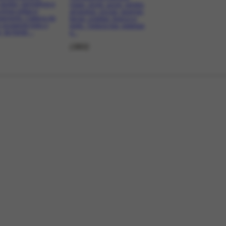
 verdes, vermelhos e
rosas, ocres, azuis, verdes,
Linhas soltas e
amarelos, cinzas, laranjas,
eamento. Cabeça de
terras, violetas, branco e
 ocupando todo o
preto. Textura lisa, espessa
 de frente,...
e...
(383)