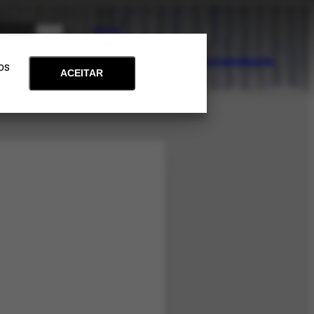
PT
EN
Acervo
Arte e Educação
Atualidades
Contato
Apoie
 os
ACEITAR