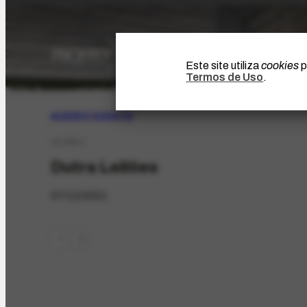
Este site utiliza
cookies
p
Termos de Uso
.
ACERVO
|
EVENTO
LE-828.1
Dutra Leilões
07/12/2021