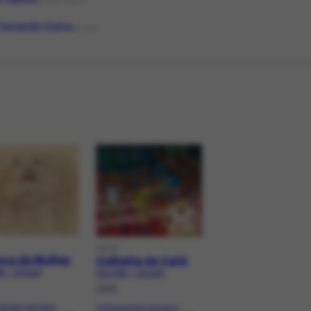
ORGANIZAÇÃO
Fernando Dutra
PESSOA
OBRA
ça de Mulher
Colheita de Café
8 | CR-5139
FCO-2729 | CR-4723
1960
ição nos tons
Composição nos tons