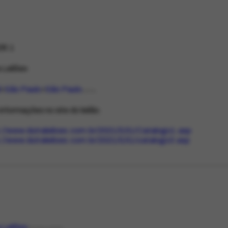
28.1
 Leilões
l
São Paulo
São Paulo
LOCAL
informações no site do leilão.
://www.dutraleiloes.com.br/2021/l151/Catalogo1.asp
://www.dutraleiloes.com.br/2021/l151/catalogo3.asp
 Leilões