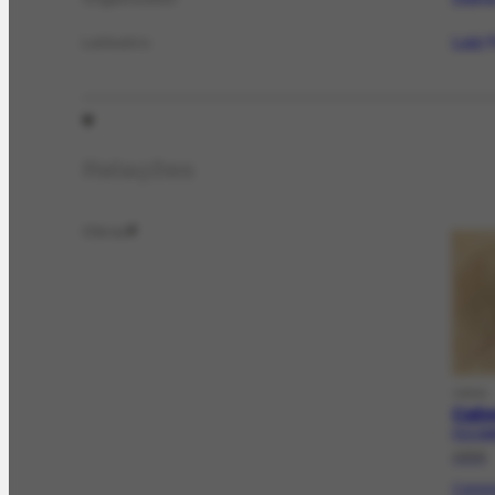
Luiz 
Leiloeiro
Relações
Obras
2
OBRA
Cabe
FCO-618
1959
Compos