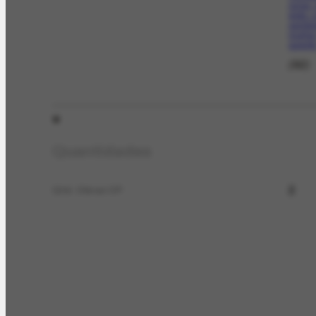
ocres,
preto. 
sombr
mulher
suporte,
(92)
Quantidades
2
Qtd. Obras CP