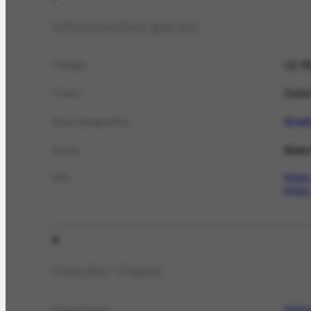
Informações gerais
LE-8
Código
Dutra
Título
Brasi
Área Geográfica
Mais 
Notas
https
URL
https
Função / Papel
Dutra
Organizador