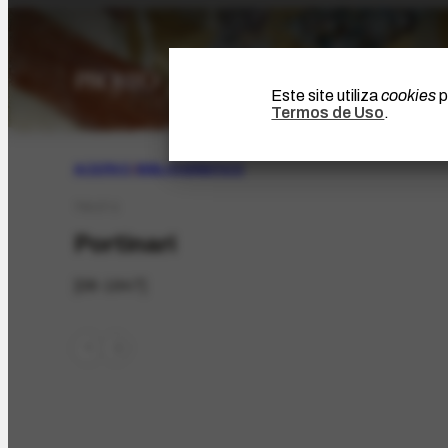
Este site utiliza
cookies
p
Termos de Uso
.
ACERVO
|
BIBLIOGRÁFICO
TX-17.1
Portinari
[08-1947]