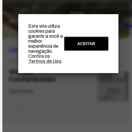
O Artista
Projeto Portin
Este site utiliza
cookies
para
garantir a você a
melhor
ACEITAR
experiência de
ACERVO
|
BIBLIOGRÁFICO
navegação.
Confira os
Termos de Uso
.
PR-2980.1
Visitas -
Conferências
28/05/1953