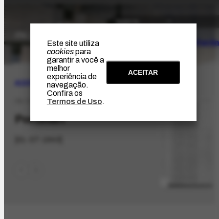
O Artista
Projeto Portin
Este site utiliza
cookies
para
garantir a você a
melhor
ACEITAR
experiência de
ACERVO
|
BIBLIOGRÁFICO
navegação.
Confira os
Termos de Uso
.
PR-711.1
Portinari
[01-07-1943]