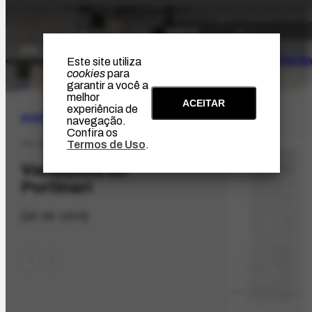
O Artista
Projeto Portin
Este site utiliza
cookies
para
garantir a você a
melhor
ACEITAR
experiência de
ACERVO
|
BIBLIOGRÁFICO
navegação.
Confira os
Termos de Uso
.
PR-700.1
Variações de
Portinari
[26-06-1943]