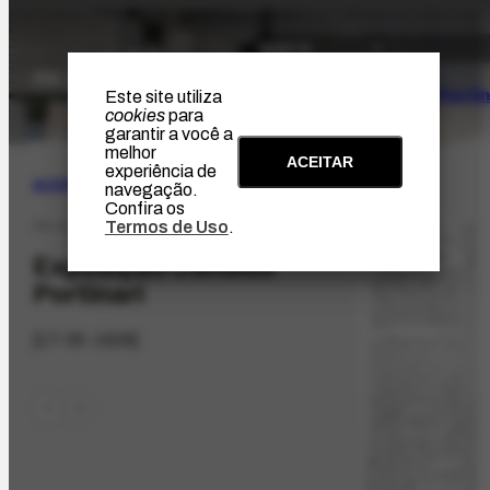
O Artista
Projeto Portin
Este site utiliza
cookies
para
garantir a você a
melhor
ACEITAR
experiência de
ACERVO
|
BIBLIOGRÁFICO
navegação.
Confira os
Termos de Uso
.
PR-112.1
Exposição Candido
Portinari
[17-05-1929]