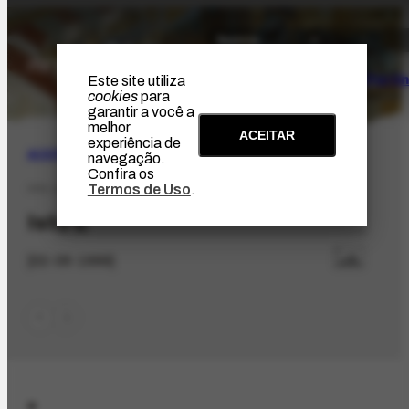
O Artista
Projeto Portin
Este site utiliza
cookies
para
garantir a você a
melhor
ACEITAR
experiência de
ACERVO
|
BIBLIOGRÁFICO
navegação.
Confira os
Termos de Uso
.
PPE-160.1
Isto É
[02-06-1999]