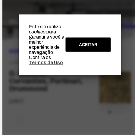
O Artista
Projeto Portin
Este site utiliza
cookies
para
garantir a você a
melhor
ACEITAR
experiência de
ACERVO
|
BIBLIOGRÁFICO
navegação.
Confira os
Termos de Uso
.
LV-20.2
D. Quixote:
Cervantes, Portinari,
Drummond
[1987]