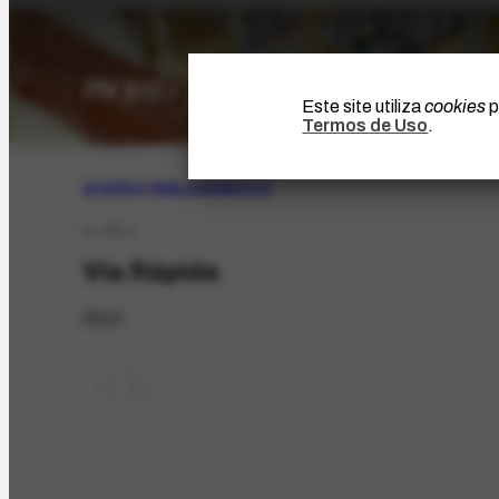
Este site utiliza
cookies
p
Termos de Uso
.
ACERVO
|
BIBLIOGRÁFICO
FL-360.1
Via Rápida
2012