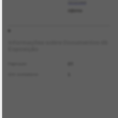
02/12/1948
Informa
Informações sobre Documentos de
Exposição
2 f.
Páginação
1
Qtd. exemplares