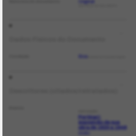
Original
Natureza do documento
NATUREZA DO DOCUMENTO
Dados Físicos do Documento
Boa
Condição
ESTADO DE CONSERVAÇÃO
Descritores (citados/retratados)
Evento
EXPOSIÇÃO
Portinari:
exposição de sua
obra de 1920 a 1948
EX-106.1