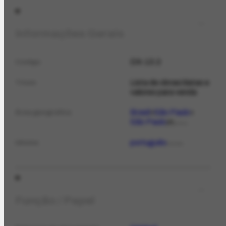
Informações Gerais
DX-13.2
Código
Lista de obras/datas e
Título
valores para venda
Brasil
São Paulo
Área geográfica
São Paulo
P
LOCAL
português
Idioma
IDIOMA
Função / Papel