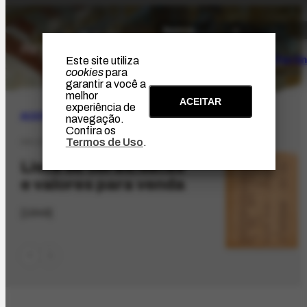
O Artista
Projeto Portin
Este site utiliza
cookies
para
garantir a você a
melhor
ACEITAR
experiência de
ACERVO
|
BIBLIOGRÁFICO
navegação.
Confira os
Termos de Uso
.
DX-13.2
Lista de obras/datas
e valores para venda
[1949]