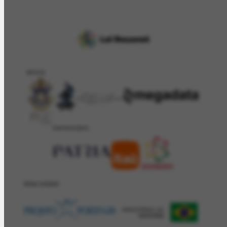
APOIO
PATROCÍNIO
REALIZAÇÂO