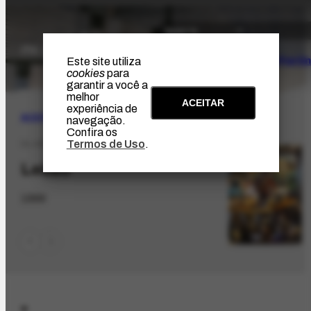
O Artista
Projeto Portin
Este site utiliza
cookies
para
garantir a você a
melhor
ACEITAR
experiência de
ACERVO
|
BIBLIOGRÁFICO
navegação.
Confira os
Termos de Uso
.
DL-250.1
Leilão
1999