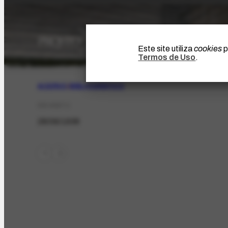
Este site utiliza
cookies
p
Termos de Uso
.
ACERVO
|
BIBLIOGRÁFICO
CO-4317.1
28/09/1938