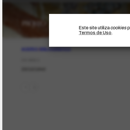
Este site utiliza
cookies
p
Termos de Uso
.
ACERVO
|
BIBLIOGRÁFICO
CO-3652.1
23/10/1940