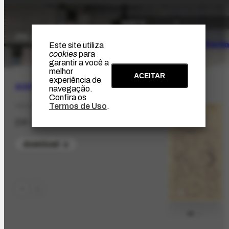
O Artista
Projeto Portin
Este site utiliza
cookies
para
garantir a você a
melhor
ACEITAR
experiência de
ACERVO
|
BIBLIOGRÁFICO
navegação.
Confira os
Termos de Uso
.
CO-2714.1
[19--]
download