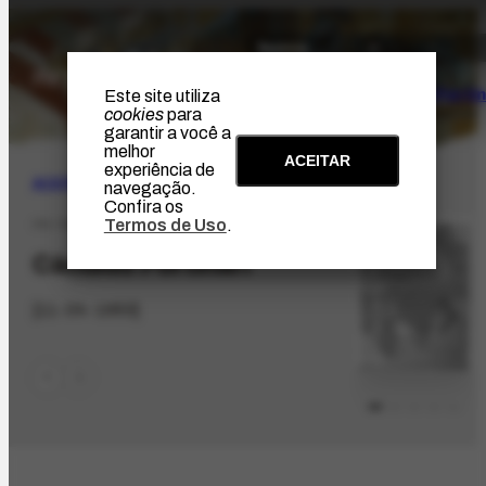
O Artista
Projeto Portin
Este site utiliza
cookies
para
garantir a você a
melhor
ACEITAR
experiência de
ACERVO
|
BIBLIOGRÁFICO
navegação.
Confira os
Termos de Uso
.
PR-7698.1
Cândido Portinari
[11-04-1953]