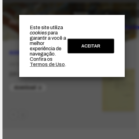
O Artista
Projeto Portin
Este site utiliza
cookies
para
garantir a você a
melhor
ACEITAR
experiência de
ACERVO
|
BIBLIOGRÁFICO
navegação.
Confira os
Termos de Uso
.
CO-745.1
[15-06-1957]
download