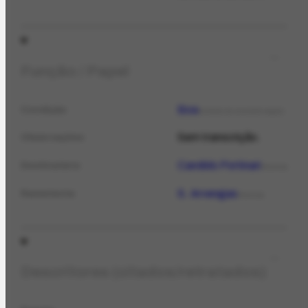
Função / Papel
Boa
Condição
ESTADO DE CONSERVAÇÃO
Sem transcrição.
Observações
Candido Portinari
Destinatário
PESSOA
S. Arvengas
Remetente
PESSOA
Descritores (citados/retratados)