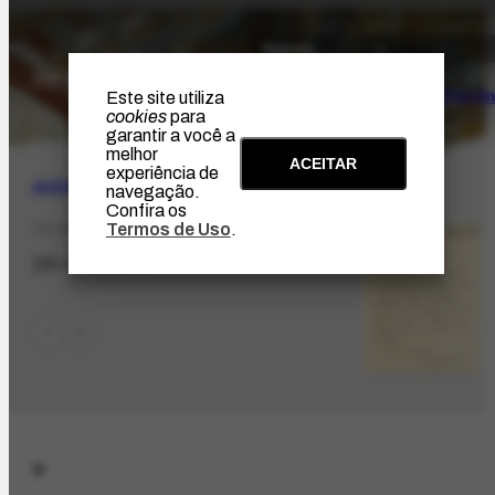
O Artista
Projeto Portin
Este site utiliza
cookies
para
garantir a você a
melhor
ACEITAR
experiência de
ACERVO
|
BIBLIOGRÁFICO
navegação.
Confira os
Termos de Uso
.
CO-409.1
[30-04-1953]