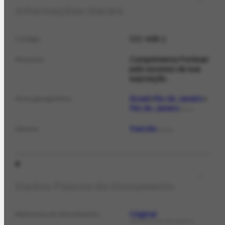
Informações Gerais
CO-409.1
Código
Cumprimenta Portinari
Resumo
pelo sucesso de sua
exposição.
Brasil
Rio de Janeiro
Área geográfica
Rio de Janeiro
LOCAL
francês
Idioma
IDIOMA
Dados Físicos do Documento
Original
Natureza do documento
NATUREZA DO DOCUMENTO