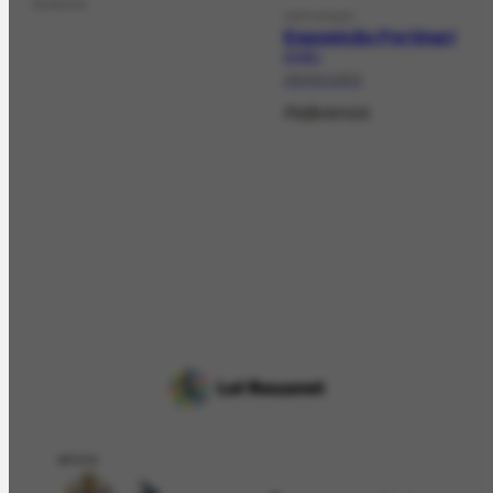
Evento
EXPOSIÇÃO
Exposição Portinari
EX-58.1
29/04/1953
Referencia
APOIO