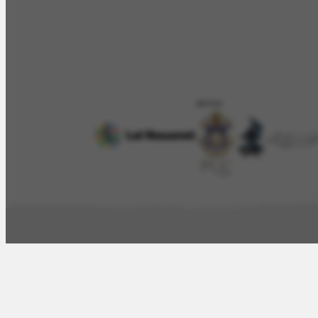
APOIO
O Artista
Proj
Obras
Iconográf