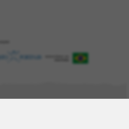
ZAÇÂO
Desenvolvido com
Shiro
por
Plano B