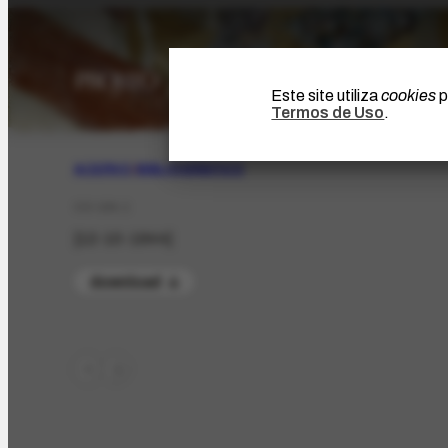
Este site utiliza
cookies
p
Termos de Uso
.
ACERVO
|
BIBLIOGRÁFICO
CO-194.1
[12-10-1944]
download