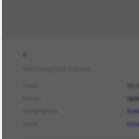
Informações Gerais
CO-1
Código
Agrad
Resumo
Brasi
Área geográfica
port
Idioma