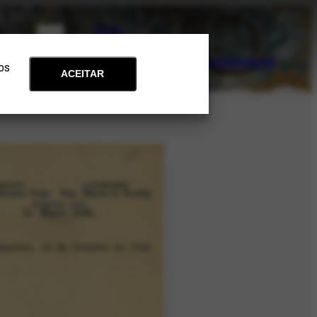
PT
EN
Acervo
Arte e Educação
Atualidades
Contato
Apoie
 os
ACEITAR