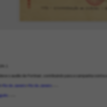
94.1
ece o auxílio de Portinari, contribuindo para a campanha contra 
l
Rio de Janeiro
Rio de Janeiro
LOCAL
uguês
IDIOMA