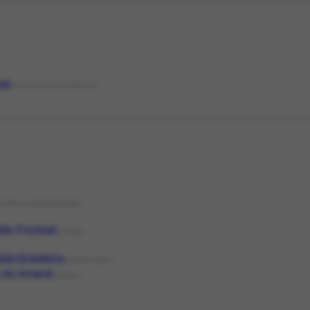
nal
NATUREZA DO DOCUMENTO
STADO DE CONSERVAÇÃO
do Portinari
PESSOA
da Brasileira
ORGANIZAÇÃO
 do Amaral
PESSOA