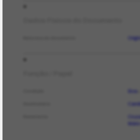
Dados Físicos do Documento
Origi
Natureza do documento
Função / Papel
Boa
Condição
E
Candi
Destinatário
Cruza
Remetente
Mário