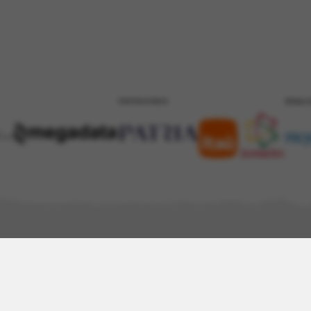
PATROCÍNIO
REALI
eto Portinari
Acervo
Arte e Educação
Atualidades
Contato
ico
AudioVisual
Bibliográfico
Evento