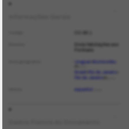
Informações Gerais
CO-95.1
Código
Envia felicitações aos
Resumo
Portinaris.
Uruguai
Montevidéu
Área geográfica
P
LOCAL
Brasil
Rio de Janeiro
Rio de Janeiro
P
LOCAL
espanhol
Idioma
IDIOMA
Dados Físicos do Documento