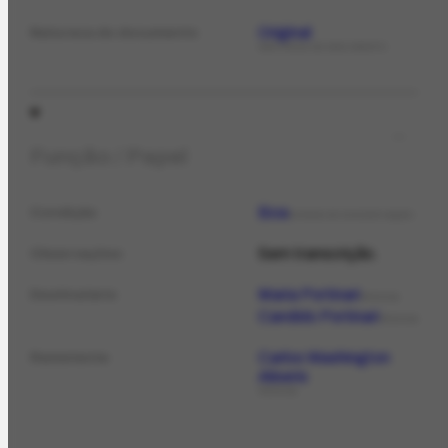
Original
Natureza do documento
NATUREZA DO DOCUMENTO
Função / Papel
Boa
Condição
ESTADO DE CONSERVAÇÃO
Sem transcrição.
Observações
Maria Portinari
Destinatário
PESSOA
Candido Portinari
PESSOA
Carlos Washington
Remetente
Aliseris
PESSOA