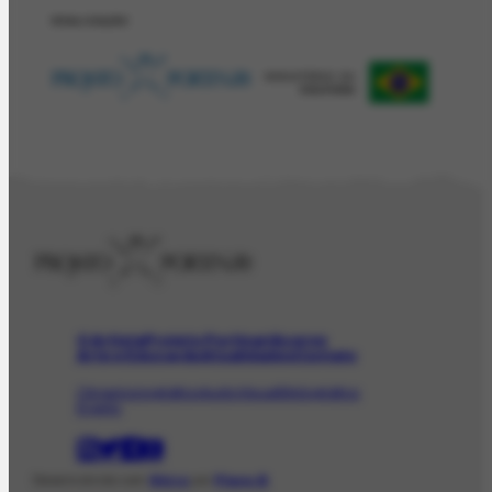
REALIZAÇÂO
O Artista
Projeto Portinari
Acervo
Arte e Educação
Atualidades
Contato
Obras
Iconográfico
AudioVisual
Bibliográfico
Evento
Desenvolvido com
Shiro
por
Plano B