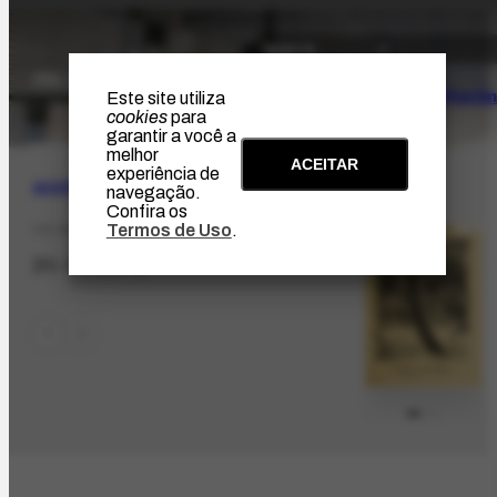
O Artista
Projeto Portin
Este site utiliza
cookies
para
garantir a você a
melhor
ACEITAR
experiência de
ACERVO
|
BIBLIOGRÁFICO
navegação.
Confira os
Termos de Uso
.
CO-95.1
[01-01-1944]