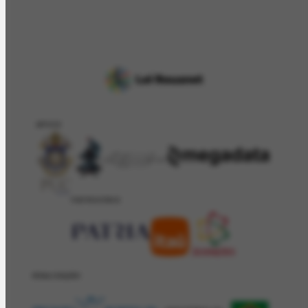
APOIO
PATROCÍNIO
REALIZAÇÂO