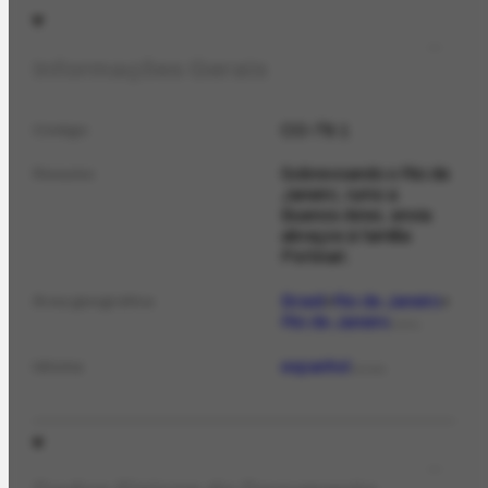
Informações Gerais
CO-79.1
Código
Sobrevoando o Rio de
Resumo
Janeiro, rumo a
Buenos Aires, envia
abraços à família
Portinari.
Brasil
Rio de Janeiro
Área geográfica
Rio de Janeiro
LOCAL
espanhol
Idioma
IDIOMA