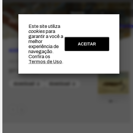
O Artista
Projeto Portin
Este site utiliza
cookies
para
garantir a você a
melhor
ACEITAR
experiência de
ACERVO
|
BIBLIOGRÁFICO
navegação.
Confira os
Termos de Uso
.
CO-79.1
[07-01-1951]
download
download