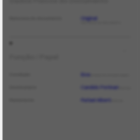
Dados Físicos do Documento
Original
Natureza do documento
NATUREZA DO DOCUMENTO
Função / Papel
Boa
Condição
ESTADO DE CONSERVAÇÃO
Candido Portinari
Destinatário
PESSOA
Rafael Alberti
Remetente
PESSOA