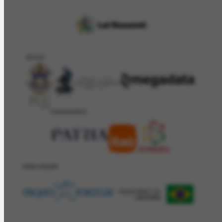
APOIO
PATROCÍNIO
REALIZAÇÂO