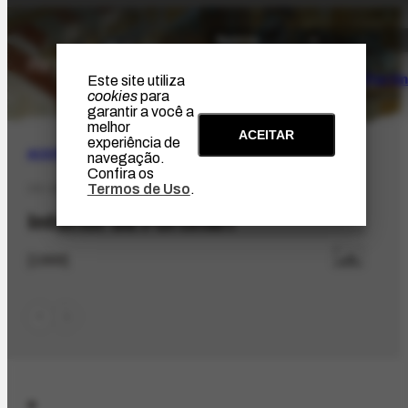
O Artista
Projeto Portin
Este site utiliza
cookies
para
garantir a você a
melhor
ACEITAR
experiência de
ACERVO
|
BIBLIOGRÁFICO
navegação.
Confira os
Termos de Uso
.
CD-108.1
Interior de Portinari
[1999]