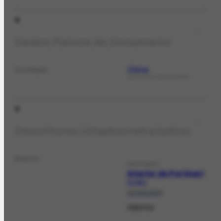
Dados Físicos do Documento
Ótima
Condição
ESTADO DE CONSERVAÇÃO
Descritores (citados/retratados)
Evento
EXPOSIÇÃO
Interior de Portinari
EX-482.1
02/09/1999
Informa