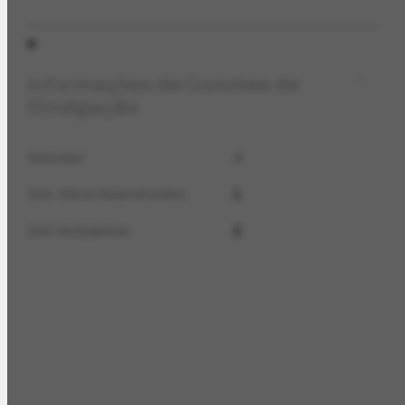
Informações de Convites de
Divulgação
✓
Ilustrado
1
Qtd. Obras Reproduzidas
2
Qtd. Exemplares