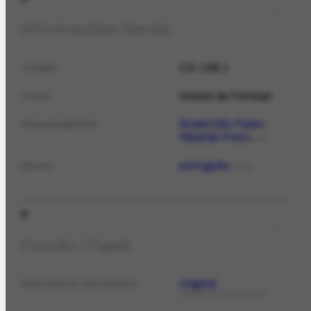
Informações Gerais
CD-108.1
Código
Interior de Portinari
Título
Brasil
São Paulo
Área geográfica
Ribeirão Preto
LOCAL
português
Idioma
IDIOMA
Função / Papel
Original
Natureza do documento
NATUREZA DO DOCUMENTO