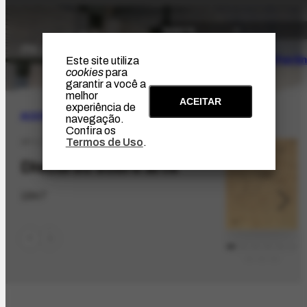
O Artista
Projeto Portin
Este site utiliza
cookies
para
garantir a você a
melhor
ACEITAR
experiência de
ACERVO
|
BIBLIOGRÁFICO
navegação.
Confira os
Termos de Uso
.
AP-1.1
Discurso sobre arte
1947