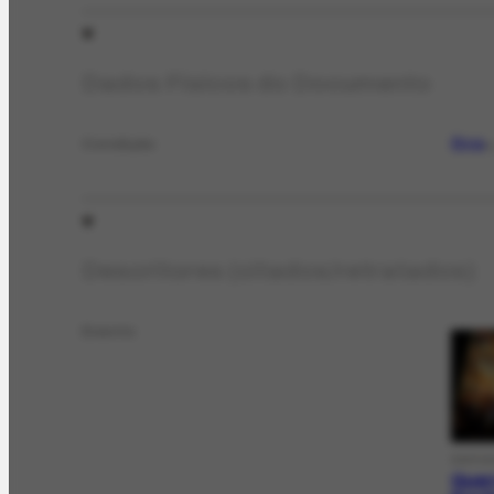
Dados Físicos do Documento
Boa
Condição
E
Descritores (citados/retratados)
Evento
EXPOS
Guer