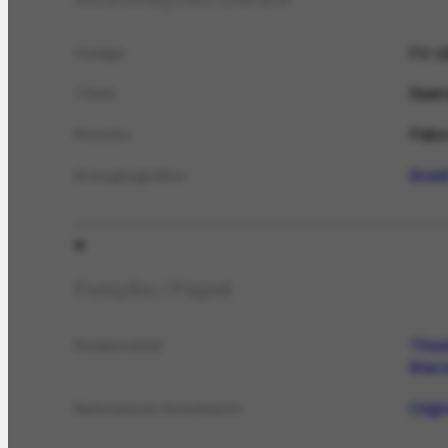
FV-1
Código
Guerr
Título
Palco
Resumo
Brasi
Área geográfica
Função / Papel
Theat
Responsável
Marce
Origi
Natureza do documento