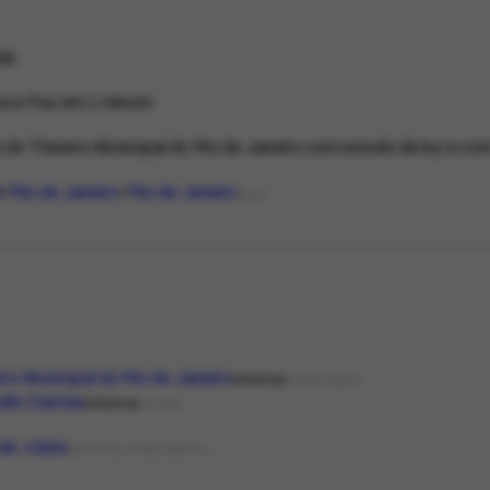
69
a e Paz em 1 minuto
 do Theatro Municipal do Rio de Janeiro com estudo de luz e co
l
Rio de Janeiro
Rio de Janeiro
LOCAL
ro Municipal do Rio de Janeiro
Informa
ORGANIZAÇÃO
llo Dantas
Informa
PESSOA
nal, cópia
NATUREZA DO DOCUMENTO