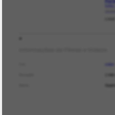
Port
EX-631.
21/12
Loca
Informações de Filmes e Vídeos
color.
Cor
1 min
Duração
Guerr
Série