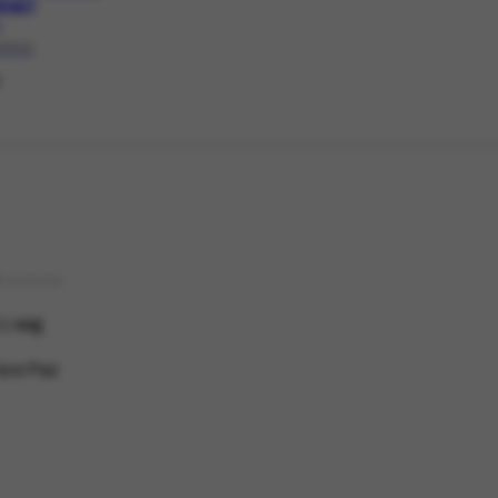
inari
1
/2010
l
TIPO DE COR
 1 seg
a e Paz