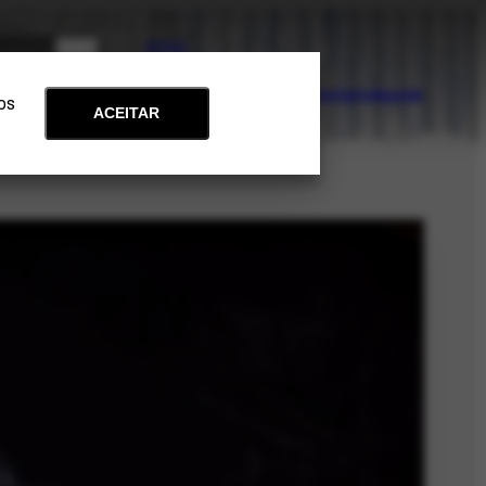
PT
EN
Acervo
Arte e Educação
Atualidades
Contato
Apoie
 os
ACEITAR