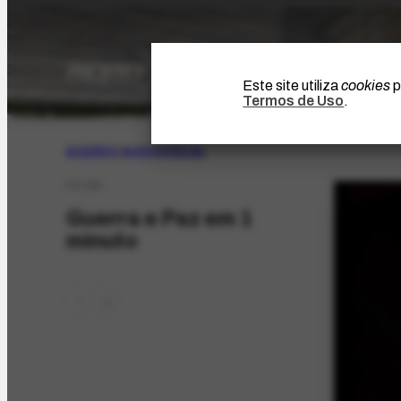
Este site utiliza
cookies
p
Termos de Uso
.
ACERVO
|
AUDIOVISUAL
FV-169
Guerra e Paz em 1
minuto