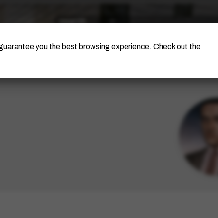
The Artist
Portinari Project
Certificati
o guarantee you the best browsing experience. Check out the