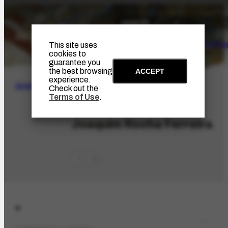
The Artist
Portinari Pro
This site uses
cookies to
guarantee you
the best browsing
ACCEPT
experience.
SEARCH
Check out the
Terms of Use
.
PES-2233
Joaquim Rocha Ferreira