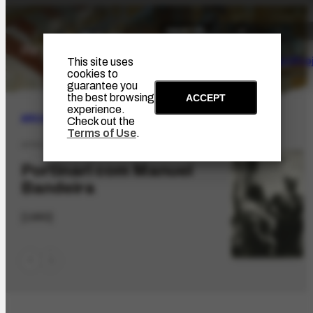
The Artist
Portinari Pro
This site uses
cookies to
guarantee you
the best browsing
ACCEPT
experience.
ARCHIVE
|
ICONOGRAPHIC
Check out the
Terms of Use
.
AFRH-106.1
Portinari com Manuel
Bandeira
[1960]