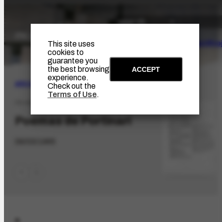
The Artist
Portinari Pro
This site uses
cookies to
guarantee you
the best browsing
ACCEPT
experience.
ARCHIVE
|
BIBLIOGRAPHIC
Check out the
Terms of Use
.
PR-9056.1
Poemas de Portinari
09/03/1965