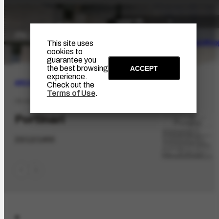
The Artist
Portinari Pro
This site uses
cookies to
guarantee you
the best browsing
ACCEPT
experience.
ARCHIVE
|
BIBLIOGRAPHIC
Check out the
Terms of Use
.
PR-8485.1
Portinari
23/12/1955